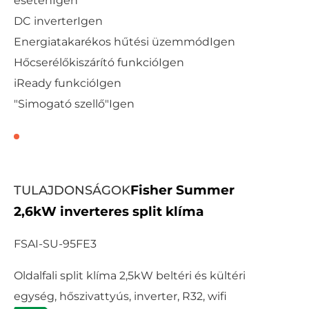
esetén
Igen
DC inverter
Igen
Energiatakarékos hűtési üzemmód
Igen
Hőcserélőkiszárító funkció
Igen
iReady funkció
Igen
"Simogató szellő"
Igen
Fisher Summer
TULAJDONSÁGOK
2,6kW inverteres split klíma
FSAI-SU-95FE3
Oldalfali split klíma 2,5kW beltéri és kültéri
egység, hőszivattyús, inverter, R32, wifi