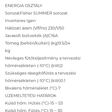
ENERGIA OSZTÁLY
Sorozat
Fisher SUMMER sorozat
Inverteres
Igen
Hálózati áram (V/f/Hz)
230/1/50
Javasolt biztosíték (A)
C16A
Tömeg (beltéri/kültéri) (kg)
9.5/24
kg
Névleges fűtőteljesítmény a tervezési
hőmérsékleten (-10°C) (kW)
2
Szükséges rásegítőfűtés a tervezési
hőmérsékleten (-10°C) (kW)
0.1
Bivalens hőmérséklet (°C)
-7
ÜZEMELTETÉSI HATÁROK
Külső hőm. Hűtés (°C)
-15 ~ 53
Külső hőm. Fűtés (°C)
-15 ~ 30