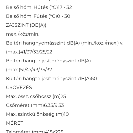
Belső hőm. Hűtés (°C)
17 - 32
Belső hőm. Fűtés (°C)
0 - 30
ZAJSZINT (DB(A))
max./köz/min.
Beltéri hangnyomásszint dB(A) (min./köz./max.) v.
(max.)
41/37/33/25/22
Beltéri hangteljesítményszint dB(A)
(max.)
51/47/43/35/32
Kültéri hangteljesítményszint dB(A)
60
CSÖVEZÉS
Max. össz. csőhossz (m)
25
Csőméret (mm)
6.35/9.53
Max. szintkülönbség (m)
10
MÉRET
Talpméret (mm)
415x225