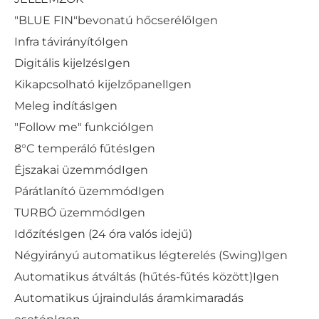
"BLUE FIN"bevonatú hőcserélő
Igen
Infra távirányító
Igen
Digitális kijelzés
Igen
Kikapcsolható kijelzőpanel
Igen
Meleg indítás
Igen
"Follow me" funkció
Igen
8°C temperáló fűtés
Igen
Éjszakai üzemmód
Igen
Párátlanító üzemmód
Igen
TURBÓ üzemmód
Igen
Időzítés
Igen (24 óra valós idejű)
Négyirányú automatikus légterelés (Swing)
Igen
Automatikus átváltás (hűtés-fűtés között)
Igen
Automatikus újraindulás áramkimaradás