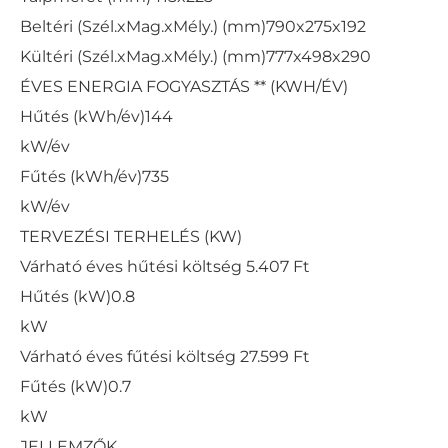
Beltéri (Szél.xMag.xMély.) (mm)
790x275x192
Kültéri (Szél.xMag.xMély.) (mm)
777x498x290
ÉVES ENERGIA FOGYASZTÁS ** (KWH/ÉV)
Hűtés (kWh/év)
144
kW/év
Fűtés (kWh/év)
735
kW/év
TERVEZÉSI TERHELÉS (KW)
Várható éves hűtési költség
5.407 Ft
Hűtés (kW)
0.8
kW
Várható éves fűtési költség
27.599 Ft
Fűtés (kW)
0.7
kW
JELLEMZŐK